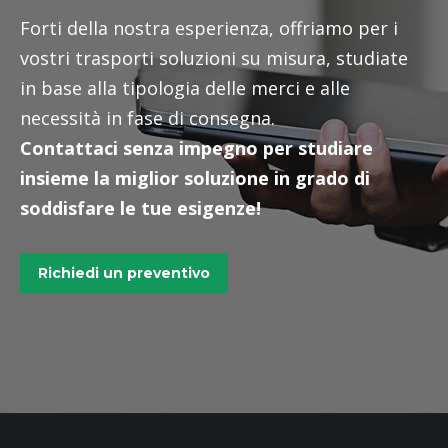
Forti della nostra esperienza, offriamo per i
vostri trasporti soluzioni su misura, studiate
in base alla tipologia delle merci e alle
necessità in fase di consegna.
Contattaci senza impegno per studiare
insieme la miglior soluzione in grado di
soddisfare le tue esigenze!
Richiedi un preventivo