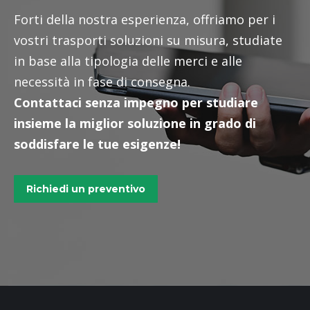
Forti della nostra esperienza, offriamo per i
vostri trasporti soluzioni su misura, studiate
in base alla tipologia delle merci e alle
necessità in fase di consegna.
Contattaci senza impegno per studiare
insieme la miglior soluzione in grado di
soddisfare le tue esigenze!
Richiedi un preventivo