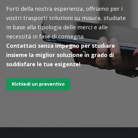
Forti della nostra esperienza, offriamo per i
vostri trasporti soluzioni su misura, studiate
in base alla tipologia delle merci e alle
necessità in fase di consegna.
Contattaci senza impegno per studiare
insieme la miglior soluzione in grado di
soddisfare le tue esigenze!
Richiedi un preventivo