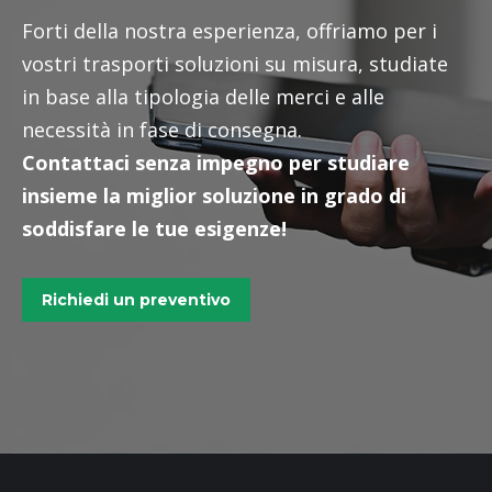
Forti della nostra esperienza, offriamo per i
vostri trasporti soluzioni su misura, studiate
in base alla tipologia delle merci e alle
necessità in fase di consegna.
Contattaci senza impegno per studiare
insieme la miglior soluzione in grado di
soddisfare le tue esigenze!
Richiedi un preventivo