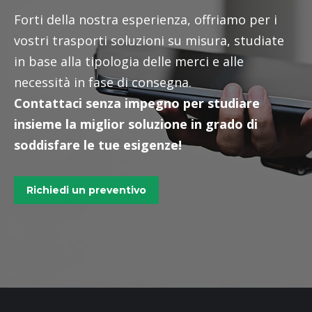
Forti della nostra esperienza, offriamo per i
vostri trasporti soluzioni su misura, studiate
in base alla tipologia delle merci e alle
necessità in fase di consegna.
Contattaci senza impegno per studiare
insieme la miglior soluzione in grado di
soddisfare le tue esigenze!
Richiedi un preventivo