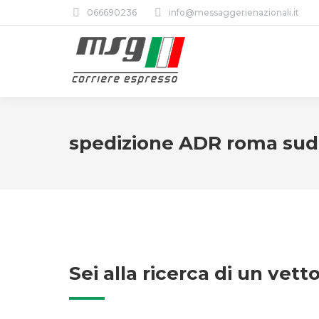
066690236
info@messaggerienazionali.it
spedizione ADR roma sud
Sei alla ricerca di un ve