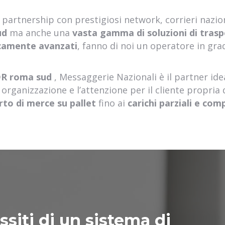
partnership con prestigiosi network, corrieri nazion
ud
ma anche una
vasta gamma di soluzioni di tras
gicamente avanzati
, fanno di noi un operatore in gra
DR roma sud
, Messaggerie Nazionali è il partner id
e organizzazione e l’attenzione per il cliente propria
rto di merce su pallet
fino ai
carichi parziali e com
siti di un sistema di