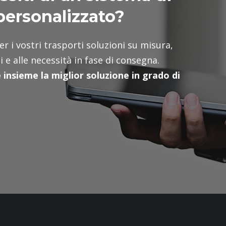
 personalizzato?
er i vostri trasporti soluzioni su misura,
i e alle necessità in fase di consegna.
insieme la miglior soluzione in grado di