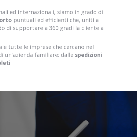
ali ed internazionali, siamo in grado di
porto
puntuali ed efficienti che, uniti a
do di supportare a 360 gradi la clientela
eale tutte le imprese che cercano nel
 di un'azienda familiare: dalle
spedizioni
pleti
.