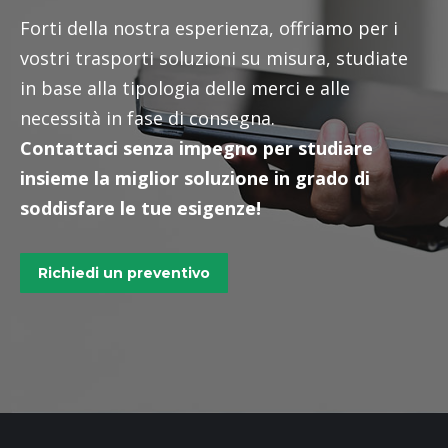
Forti della nostra esperienza, offriamo per i
vostri trasporti soluzioni su misura, studiate
in base alla tipologia delle merci e alle
necessità in fase di consegna.
Contattaci senza impegno per studiare
insieme la miglior soluzione in grado di
soddisfare le tue esigenze!
Richiedi un preventivo